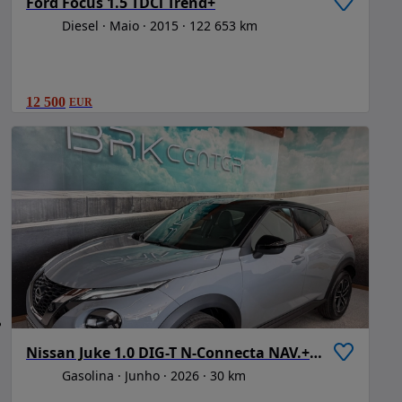
Ford Focus 1.5 TDCi Trend+
Diesel
Maio
2015
122 653 km
12 500
EUR
Nissan Juke 1.0 DIG-T N-Connecta NAV.+TwoTone NC
Gasolina
Junho
2026
30 km