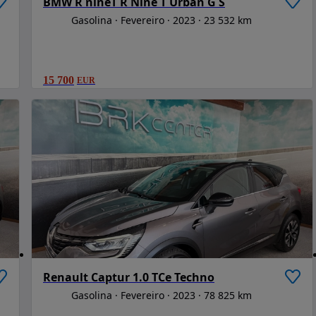
BMW R nineT R Nine T Urban G S
Gasolina
Fevereiro
2023
23 532 km
15 700
EUR
Renault Captur 1.0 TCe Techno
Gasolina
Fevereiro
2023
78 825 km