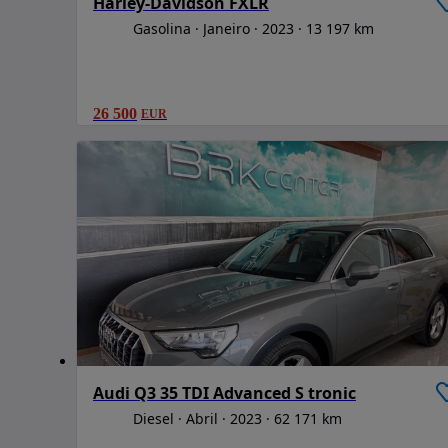
Harley-Davidson FXLR
Gasolina
Janeiro
2023
13 197 km
26 500
EUR
Audi Q3 35 TDI Advanced S tronic
Diesel
Abril
2023
62 171 km